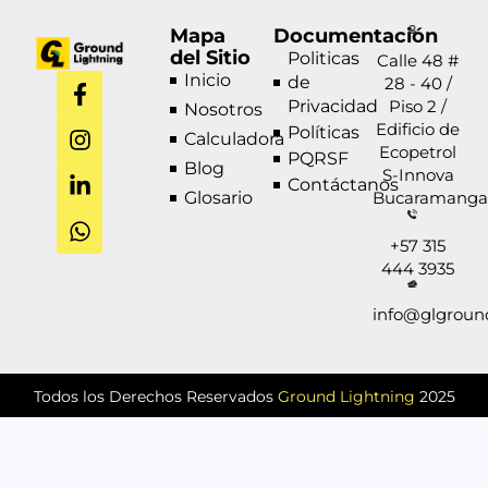
Mapa
Documentación
del Sitio
Politicas
Calle 48 #
F
I
L
W
Inicio
de
28 - 40 /
a
n
i
h
Privacidad
Piso 2 /
Nosotros
c
s
n
a
Edificio de
Políticas
Calculadora
e
t
k
t
Ecopetrol
PQRSF
b
a
e
s
Blog
S-Innova
Contáctanos
o
g
d
a
Glosario
Bucaramanga
o
r
i
p
k
a
n
p
+57 315
-
m
-
444 3935
f
i
n
info@glgroun
Todos los Derechos Reservados
Ground Lightning
2025