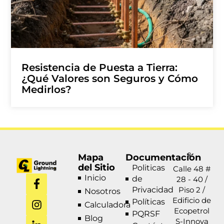
Resistencia de Puesta a Tierra:
¿Qué Valores son Seguros y Cómo
Medirlos?
Mapa
Documentación
del Sitio
Politicas
Calle 48 #
F
I
L
W
Inicio
de
28 - 40 /
a
n
i
h
Privacidad
Piso 2 /
Nosotros
c
s
n
a
Edificio de
Políticas
Calculadora
e
t
k
t
Ecopetrol
PQRSF
b
a
e
s
Blog
S-Innova