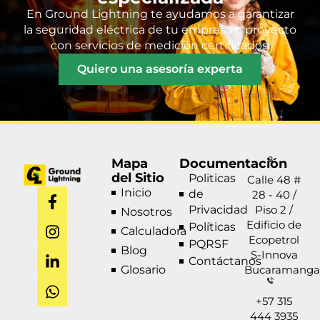
En Ground Lightning te ayudamos a garantizar
la seguridad eléctrica de tu empresa o proyecto
con servicios de medición certificados.
Quiero una asesoría experta
Mapa
Documentación
del Sitio
Politicas
Calle 48 #
F
I
L
W
Inicio
de
28 - 40 /
a
n
i
h
Privacidad
Piso 2 /
Nosotros
c
s
n
a
Edificio de
Políticas
Calculadora
e
t
k
t
Ecopetrol
PQRSF
b
a
e
s
Blog
S-Innova
Contáctanos
o
g
d
a
Glosario
Bucaramanga
o
r
i
p
k
a
n
p
+57 315
-
m
-
444 3935