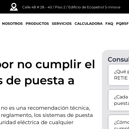
Calle 48 # 28 - 40 / Piso 2 / Edificio de Ecopetrol S-Innova
NOSOTROS
PRODUCTOS
SERVICIOS
CALCULADORA
FAQ
PQRSF
Consul
por no cumplir el
¿Qué p
s de puesta a
RETIE
¿Cada
puesta
 no es una recomendación técnica,
e reglamento, los sistemas de puesta
guridad eléctrica de cualquier
¿Cómo 
cumpl