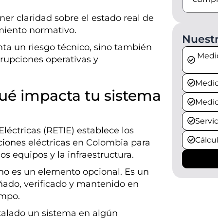
er claridad sobre el estado real de
miento normativo.
Nuestr
nta un riesgo técnico, sino también
Medic
rrupciones operativas y
Medic
qué impacta tu sistema
Medic
Servic
léctricas (RETIE) establece los
Cálcu
ciones eléctricas en Colombia para
os equipos y la infraestructura.
 no es un elemento opcional. Es un
ado, verificado y mantenido en
empo.
talado un sistema en algún