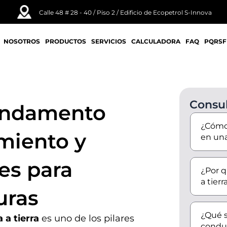
Calle 48 # 28 - 40 / Piso 2 / Edificio de Ecopetrol S-Innova
NOSOTROS
PRODUCTOS
SERVICIOS
CALCULADORA
FAQ
PQRSF
Consul
fundamento
¿Cómo 
miento y
en una
es para
¿Por q
a tierr
uras
¿Qué s
 a tierra
es uno de los pilares
conduc