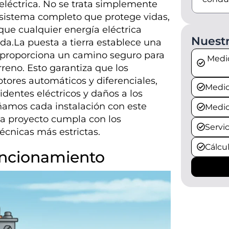
eléctrica. No se trata simplemente
un sistema completo que protege vidas,
que cualquier energía eléctrica
Nuestr
da.La puesta a tierra establece una
y proporciona un camino seguro para
Medic
erreno. Esto garantiza que los
ptores automáticos y diferenciales,
Medic
dentes eléctricos y daños a los
amos cada instalación con este
Medic
a proyecto cumpla con los
Servic
écnicas más estrictas.
Cálcu
funcionamiento