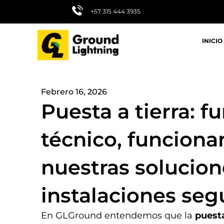
Ir
+57 315 444 3935
al
contenido
INICIO
Febrero 16, 2026
Puesta a tierra: 
técnico, funciona
nuestras solucion
instalaciones seg
En GLGround entendemos que la
puesta