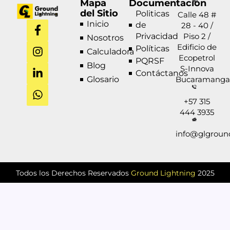
Mapa
Documentación
del Sitio
Politicas
Calle 48 #
F
I
L
W
Inicio
de
28 - 40 /
a
n
i
h
Privacidad
Piso 2 /
Nosotros
c
s
n
a
Edificio de
Políticas
Calculadora
e
t
k
t
Ecopetrol
PQRSF
b
a
e
s
Blog
S-Innova
Contáctanos
o
g
d
a
Glosario
Bucaramanga
o
r
i
p
k
a
n
p
+57 315
-
m
-
444 3935
f
i
n
info@glgroun
Todos los Derechos Reservados
Ground Lightning
2025