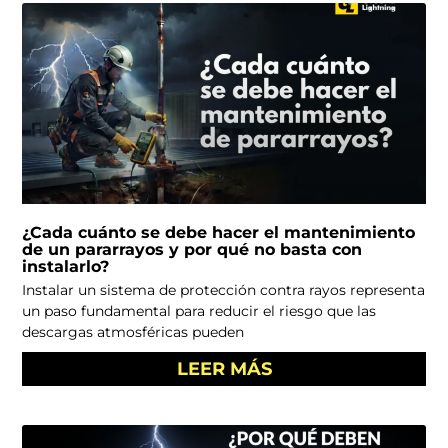
P
P
P
P
P
a
a
a
a
a
g
g
g
g
g
e
e
e
e
e
¿Cada cuánto se debe hacer el mantenimiento
de un pararrayos y por qué no basta con
instalarlo?
Instalar un sistema de protección contra rayos representa
un paso fundamental para reducir el riesgo que las
descargas atmosféricas pueden
LEER MÁS