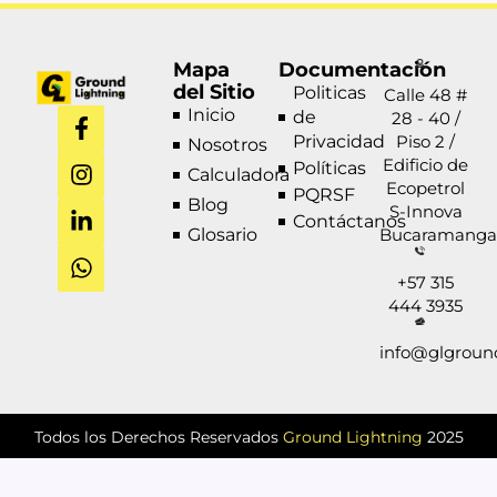
Mapa
Documentación
del Sitio
Politicas
Calle 48 #
F
I
L
W
Inicio
de
28 - 40 /
a
n
i
h
Privacidad
Piso 2 /
Nosotros
c
s
n
a
Edificio de
Políticas
Calculadora
e
t
k
t
Ecopetrol
PQRSF
b
a
e
s
Blog
S-Innova
Contáctanos
o
g
d
a
Glosario
Bucaramanga
o
r
i
p
k
a
n
p
+57 315
-
m
-
444 3935
f
i
n
info@glgroun
Todos los Derechos Reservados
Ground Lightning
2025